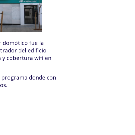
r domótico fue la
rador del edificio
a y cobertura wifi en
o programa donde con
os.