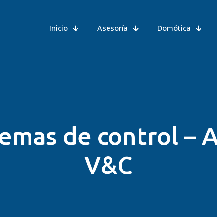
Inicio
Asesoría
Domótica
temas de control –
V&C