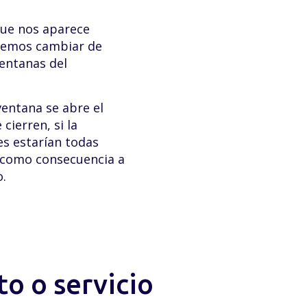
que nos aparece
demos cambiar de
ventanas del
ventana se abre el
cierren, si la
es estarían todas
y como consecuencia a
.
o o servicio